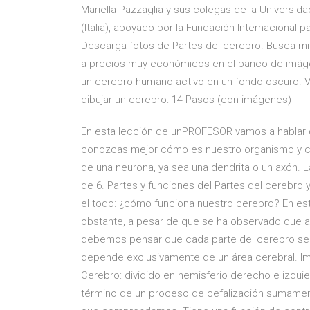
Mariella Pazzaglia y sus colegas de la Universi
(Italia), apoyado por la Fundación Internacional
Descarga fotos de Partes del cerebro. Busca mi
a precios muy económicos en el banco de imág
un cerebro humano activo en un fondo oscuro. V
dibujar un cerebro: 14 Pasos (con imágenes)
En esta lección de unPROFESOR vamos a hablar d
conozcas mejor cómo es nuestro organismo y có
de una neurona, ya sea una dendrita o un axón. 
de 6. Partes y funciones del Partes del cerebro y
el todo: ¿cómo funciona nuestro cerebro? En est
obstante, a pesar de que se ha observado que al
debemos pensar que cada parte del cerebro se 
depende exclusivamente de un área cerebral. Im
Cerebro: dividido en hemisferio derecho e izquie
término de un proceso de cefalización sumament