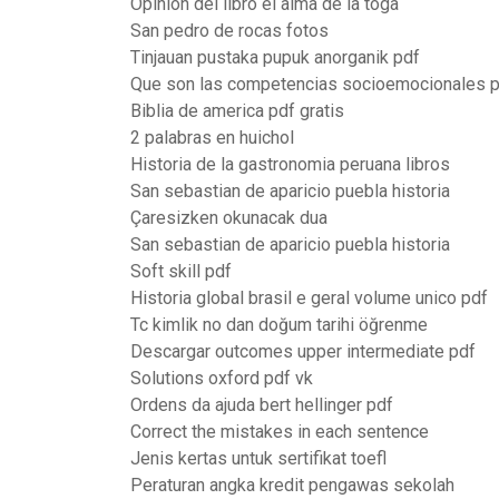
Opinion del libro el alma de la toga
San pedro de rocas fotos
Tinjauan pustaka pupuk anorganik pdf
Que son las competencias socioemocionales 
Biblia de america pdf gratis
2 palabras en huichol
Historia de la gastronomia peruana libros
San sebastian de aparicio puebla historia
Çaresizken okunacak dua
San sebastian de aparicio puebla historia
Soft skill pdf
Historia global brasil e geral volume unico pdf
Tc kimlik no dan doğum tarihi öğrenme
Descargar outcomes upper intermediate pdf
Solutions oxford pdf vk
Ordens da ajuda bert hellinger pdf
Correct the mistakes in each sentence
Jenis kertas untuk sertifikat toefl
Peraturan angka kredit pengawas sekolah