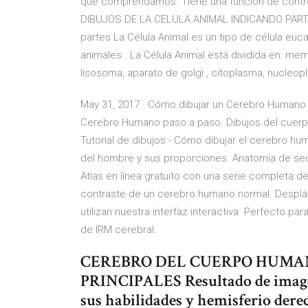
que comprendamos. Tiene una función de control
DIBUJOS DE LA CELULA ANIMAL INDICANDO PARTES 
partes La Célula Animal es un tipo de célula eu
animales . La Célula Animal está dividida en: me
lisosoma, aparato de golgi , citoplasma, nucleopl
May 31, 2017 · Cómo dibujar un Cerebro Humano 
Cerebro Humano paso a paso. Dibujos del cuerpo 
Tutorial de dibujos - Cómo dibujar el cerebro hu
del hombre y sus proporciones. Anatomía de secc
Atlas en línea gratuito con una serie completa de
contraste de un cerebro humano normal. Desplá
utilizan nuestra interfaz interactiva. Perfecto p
de IRM cerebral.
CEREBRO DEL CUERPO HUMA
PRINCIPALES Resultado de imagen
sus habilidades y hemisferio dere