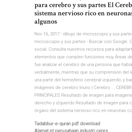
para cerebro y sus partes El Cer
sistema nervioso rico en neuronas
algunos
Nov 16, 2017 - dibujo de microscopio y sus parte
microscopio y sus partes - Buscar con Google. C
social. Consulta nuestros recursos para adaptar
elementos que cumplen funciones muy Áreas del c
fue analizar el cerebro de una persona que habí
verbalmente, mientras que su comprensión del le
una parte del hemisferio cerebral izquierdo, y b
imágenes de cerebro triuno | Cerebro ... C
PRINCIPALES Resultado de imagen para imagenes 
derecho y izquierdo Resultado de imagen para c
órgano del sistema nervioso rico en neuronas co
Tadabbur-e-quran pdf download
Alamat pt perusahaan industri ceres