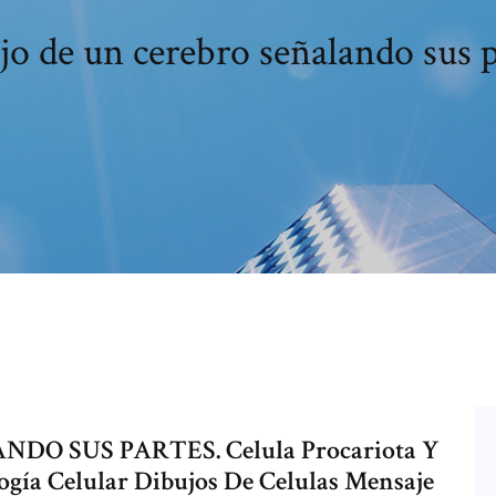
jo de un cerebro señalando sus p
O SUS PARTES. Celula Procariota Y
ogía Celular Dibujos De Celulas Mensaje