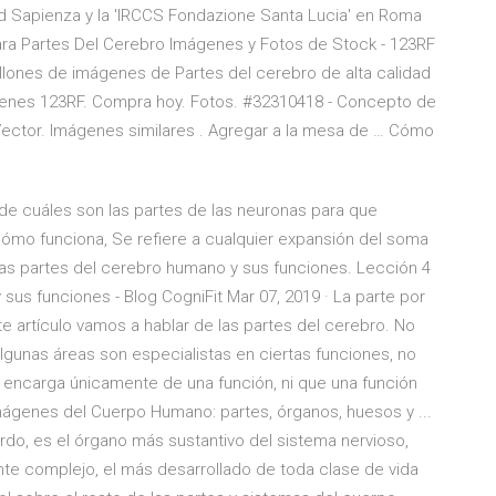
dad Sapienza y la 'IRCCS Fondazione Santa Lucia' en Roma
 para Partes Del Cerebro Imágenes y Fotos de Stock - 123RF
llones de imágenes de Partes del cerebro de alta calidad
enes 123RF. Compra hoy. Fotos. #32310418 - Concepto de
ector. Imágenes similares . Agregar a la mesa de … Cómo
e cuáles son las partes de las neuronas para que
mo funciona, Se refiere a cualquier expansión del soma
Las partes del cerebro humano y sus funciones. Lección 4
 sus funciones - Blog CogniFit Mar 07, 2019 · La parte por
e artículo vamos a hablar de las partes del cerebro. No
gunas áreas son especialistas en ciertas funciones, no
encarga únicamente de una función, ni que una función
ágenes del Cuerpo Humano: partes, órganos, huesos y ...
rdo, es el órgano más sustantivo del sistema nervioso,
e complejo, el más desarrollado de toda clase de vida