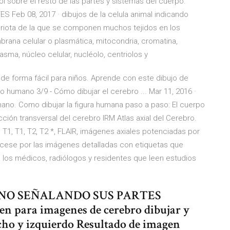
 sobre el resto de las partes y sistemas del cuerpo.
Feb 08, 2017 · dibujos de la celula animal indicando
cariota de la que se componen muchos tejidos en los
mbrana celular o plasmática, mitocondria, cromatina,
asma, núcleo celular, nucléolo, centriolos y
de forma fácil para niños. Aprende con este dibujo de
humano 3/9 - Cómo dibujar el cerebro ... Mar 11, 2016 ·
mano. Como dibujar la figura humana paso a paso: El cuerpo
ión transversal del cerebro IRM Atlas axial del Cerebro.
 T1, T1, T2, T2 *, FLAIR, imágenes axiales potenciadas por
cese por las imágenes detalladas con etiquetas que
ara los médicos, radiólogos y residentes que leen estudios
NO SEÑALANDO SUS PARTES
 para imagenes de cerebro dibujar y
cho y izquierdo Resultado de imagen