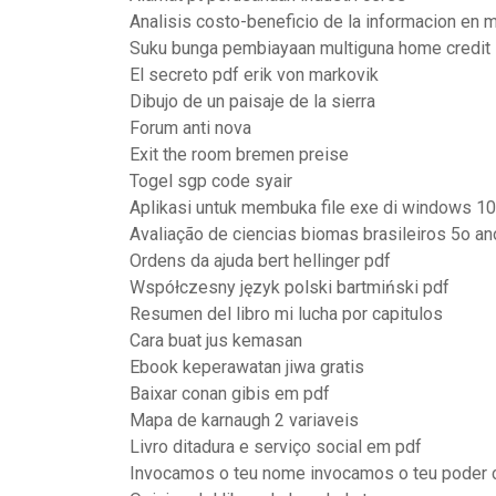
Analisis costo-beneficio de la informacion en 
Suku bunga pembiayaan multiguna home credit
El secreto pdf erik von markovik
Dibujo de un paisaje de la sierra
Forum anti nova
Exit the room bremen preise
Togel sgp code syair
Aplikasi untuk membuka file exe di windows 10
Avaliação de ciencias biomas brasileiros 5o a
Ordens da ajuda bert hellinger pdf
Współczesny język polski bartmiński pdf
Resumen del libro mi lucha por capitulos
Cara buat jus kemasan
Ebook keperawatan jiwa gratis
Baixar conan gibis em pdf
Mapa de karnaugh 2 variaveis
Livro ditadura e serviço social em pdf
Invocamos o teu nome invocamos o teu poder ci