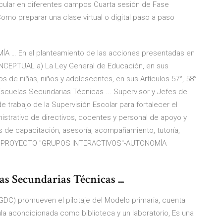
cular en diferentes campos Cuarta sesión de Fase
Como preparar una clase virtual o digital paso a paso
 … En el planteamiento de las acciones presentadas en
NCEPTUAL a) La Ley General de Educación, en sus
os de niñas, niños y adolescentes, en sus Artículos 57°, 58°
scuelas Secundarias Técnicas ... Supervisor y Jefes de
de trabajo de la Supervisión Escolar para fortalecer el
nistrativo de directivos, docentes y personal de apoyo y
as de capacitación, asesoría, acompañamiento, tutoría,
te. PROYECTO "GRUPOS INTERACTIVOS"-AUTONOMÍA
s Secundarias Técnicas ...
DGDC) promueven el pilotaje del Modelo primaria, cuenta
la acondicionada como biblioteca y un laboratorio, Es una