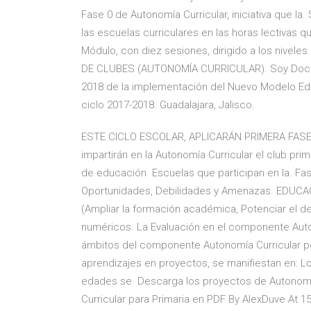
Fase 0 de Autonomía Curricular, iniciativa que la
las escuelas curriculares en las horas lectivas q
Módulo, con diez sesiones, dirigido a los nivel
DE CLUBES (AUTONOMÍA CURRICULAR). Soy Docent
2018 de la implementación del Nuevo Modelo Edu
ciclo 2017-2018. Guadalajara, Jalisco.
ESTE CICLO ESCOLAR, APLICARÁN PRIMERA FASE D
impartirán en la Autonomía Curricular el club pr
de educación Escuelas que participan en la. Fas
Oportunidades, Debilidades y Amenazas. EDUCA
(Ampliar la formación académica, Potenciar el de
numéricos. La Evaluación en el componente Auton
ámbitos del componente Autonomía Curricular p
aprendizajes en proyectos, se manifiestan en: L
edades se Descarga los proyectos de Autonomía
Curricular para Primaria en PDF By AlexDuve At 