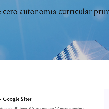
 cero autonomia curricular pri
 Google Sites
tarde. 4K vistas. 0 0 voto positivo 0 0 votos negativos.