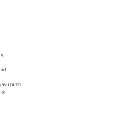
rio
oad
kayu putih
mik