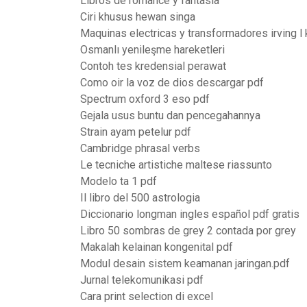
Libros de romance y fantasia
Ciri khusus hewan singa
Maquinas electricas y transformadores irving 
Osmanlı yenileşme hareketleri
Contoh tes kredensial perawat
Como oir la voz de dios descargar pdf
Spectrum oxford 3 eso pdf
Gejala usus buntu dan pencegahannya
Strain ayam petelur pdf
Cambridge phrasal verbs
Le tecniche artistiche maltese riassunto
Modelo ta 1 pdf
Il libro del 500 astrologia
Diccionario longman ingles español pdf gratis
Libro 50 sombras de grey 2 contada por grey
Makalah kelainan kongenital pdf
Modul desain sistem keamanan jaringan.pdf
Jurnal telekomunikasi pdf
Cara print selection di excel