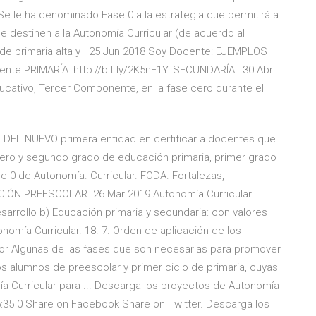
. Se le ha denominado Fase 0 a la estrategia que permitirá a
ue destinen a la Autonomía Curricular (de acuerdo al
es de primaria alta y 25 Jun 2018 Soy Docente: EJEMPLOS
e PRIMARÍA: http://bit.ly/2K5nF1Y. SECUNDARÍA: 30 Abr
cativo, Tercer Componente, en la fase cero durante el
EL NUEVO primera entidad en certificar a docentes que
imero y segundo grado de educación primaria, primer grado
e 0 de Autonomía. Curricular. FODA. Fortalezas,
CIÓN PREESCOLAR 26 Mar 2019 Autonomía Curricular
sarrollo b) Educación primaria y secundaria: con valores
omía Curricular. 18. 7. Orden de aplicación de los
or Algunas de las fases que son necesarias para promover
os alumnos de preescolar y primer ciclo de primaria, cuyas
 Curricular para ... Descarga los proyectos de Autonomía
15:35 0 Share on Facebook Share on Twitter. Descarga los