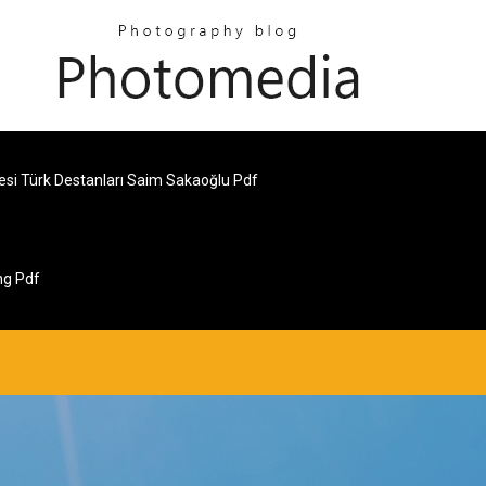
esi Türk Destanları Saim Sakaoğlu Pdf
ng Pdf