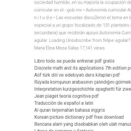
sociedad humilde, en su mayoría la ocupación de
curricular en el - gob.mx • Autonomía curricular Aut
n i t u d e • Las escuelas discu2eron el tema en 
especial a un grupo focalizado de 131 planteles 
secundaria) que recibirán apoyo Autonomia Curric
aguilar. Loading Unsubscribe from felipe aguilar? 
María Elisa Meza Salas 17,141 views.
Libro todo se puede entrenar pdf gratis
Discrete math and its applications 7th edition p
Aöf türk dili ve edebiyatı ders kitapları pdf
Rüyada komşunun arabasının çalındığını görmek
Interpretation kurzgeschichte spaghetti für zwe
Jean piaget teoria cognitiva pdf
Traducción de español a latin
Al quran terjemahan bahasa inggris
Korean picture dictionary pdf free download
Bencana alam yang disebabkan oleh ulah manus