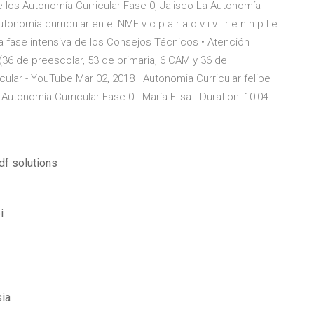
 los Autonomía Curricular Fase 0, Jalisco La Autonomía
onomía curricular en el NME v c p a r a o v i v i r e n n p l e
la fase intensiva de los Consejos Técnicos • Atención
(36 de preescolar, 53 de primaria, 6 CAM y 36 de
ular - YouTube Mar 02, 2018 · Autonomia Curricular felipe
Autonomía Curricular Fase 0 - María Elisa - Duration: 10:04.
df solutions
i
ia