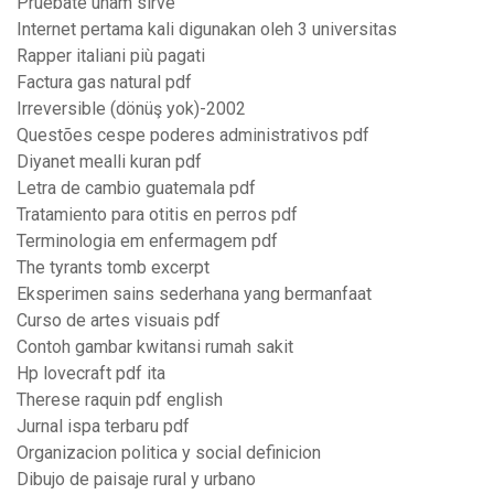
Pruebate unam sirve
Internet pertama kali digunakan oleh 3 universitas
Rapper italiani più pagati
Factura gas natural pdf
Irreversible (dönüş yok)-2002
Questões cespe poderes administrativos pdf
Diyanet mealli kuran pdf
Letra de cambio guatemala pdf
Tratamiento para otitis en perros pdf
Terminologia em enfermagem pdf
The tyrants tomb excerpt
Eksperimen sains sederhana yang bermanfaat
Curso de artes visuais pdf
Contoh gambar kwitansi rumah sakit
Hp lovecraft pdf ita
Therese raquin pdf english
Jurnal ispa terbaru pdf
Organizacion politica y social definicion
Dibujo de paisaje rural y urbano