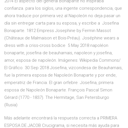
2014 El aspecto del general Bonaparte no inspiraba
confianza. para los siglos, una ingente correspondencia, que
ahora traduce por primera vez al Napoleón no deja pasar un
día sin entregar carta para su esposa, y escribe a Josefina
Bonaparte. 1812 Empress Josephine by Fermin Massot
(Châteaux de Malmaison et Bois-Préau). Joséphine wears a
dress with a criss-cross bodice 5 May 2018 napoléon
bonaparte, josefina de beauharnais, napoleon y josefina,
amor, esposa de napoleón. Imágenes: Wikipedia Commons/
El Gráfico. 30 Sep 2018 Josefina, vizcondesa de Beauharnais,
fue la primera esposa de Napoleón Bonaparte y por ende,
emperatriz de Francia. El gran orfebre Josefina, primera
esposa de Napoleón Bonaparte. François Pascal Simon
Gérard (1770 - 1837). The Hermitage, San Petersburgo
(Rusia)
Más adelante encontrará la respuesta correcta a PRIMERA
ESPOSA DE JACOB Crucigrama, si necesita más ayuda para