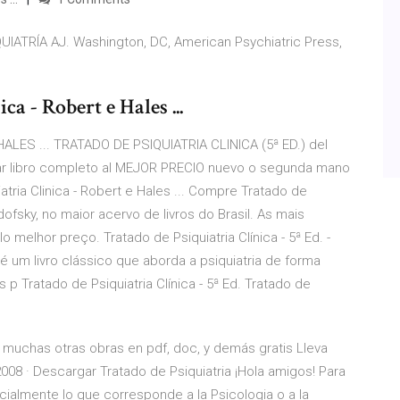
UIATRÍA AJ. Washington, DC, American Psychiatric Press,
ca - Robert e Hales ...
 HALES ... TRATADO DE PSIQUIATRIA CLINICA (5ª ED.) del
ar libro completo al MEJOR PRECIO nuevo o segunda mano
atria Clinica - Robert e Hales ... Compre Tratado de
dofsky, no maior acervo de livros do Brasil. As mais
melhor preço. Tratado de Psiquiatria Clínica - 5ª Ed. -
, é um livro clássico que aborda a psiquiatria de forma
 p Tratado de Psiquiatria Clínica - 5ª Ed. Tratado de
y muchas otras obras en pdf, doc, y demás gratis Lleva
 2008 · Descargar Tratado de Psiquiatria ¡Hola amigos! Para
cialmente lo que corresponde a la Psicologia o a la