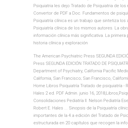
Psiquiatria les dejo Tratado de Psiquiatria de los
Convertor de PDF a Doc. Fundamentos de psiquiatr
Psiquiatría clínica es un trabajo que sintetiza l
Psiquiatría clínica de los mismos autores. La ob
información clínica más significativa. La primera 
historia clínica y exploración
The American Psychiatric Press SEGUNDA EDICI
Press SEGUNDA EDICIÓN TRATADO DE PSIQUIATRÍA
Department of Psychiatry, California Pacific Medic
California, San Francisco; San Francisco, Californi
Home Libros Psiquiatría Tratado de psiquiatría - R
Hales 2 ed. PDF Admin. junio 16, 2018,Libros,Psiq
Consolidaciones Pediatría II. Nelson Pediatría Es
Robert E. Hales ... Sinopsis de la Psiquiatría clí
importantes de la 4.a edición del Tratado de Psiq
estructurada en 20 capítulos que recogen la infor