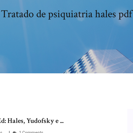
Tratado de psiquiatria hales pdf
d: Hales, Yudofsky e ...
 ...
1 Comments