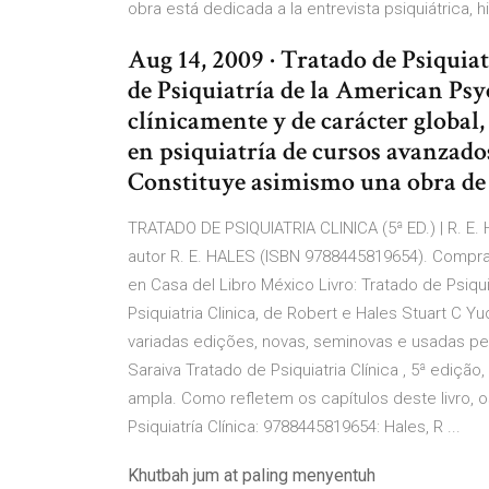
obra está dedicada a la entrevista psiquiátrica, 
Aug 14, 2009 · Tratado de Psiquiat
de Psiquiatría de la American Psy
clínicamente y de carácter global,
en psiquiatría de cursos avanzados 
Constituye asimismo una obra de 
TRATADO DE PSIQUIATRIA CLINICA (5ª ED.) | R. E.
autor R. E. HALES (ISBN 9788445819654). Compr
en Casa del Libro México Livro: Tratado de Psiqui
Psiquiatria Clinica, de Robert e Hales Stuart C Yu
variadas edições, novas, seminovas e usadas pelo 
Saraiva Tratado de Psiquiatria Clínica , 5ª edição
ampla. Como refletem os capítulos deste livro, os
Psiquiatría Clínica: 9788445819654: Hales, R ...
Khutbah jum at paling menyentuh