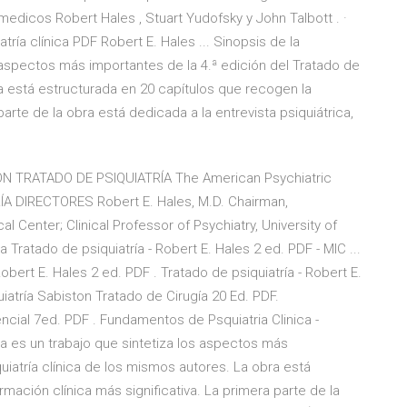
 medicos Robert Hales , Stuart Yudofsky y John Talbott . ·
ía clínica PDF Robert E. Hales ... Sinopsis de la
os aspectos más importantes de la 4.ª edición del Tratado de
ra está estructurada en 20 capítulos que recogen la
parte de la obra está dedicada a la entrevista psiquiátrica,
ÓN TRATADO DE PSIQUIATRÍA The American Psychiatric
 DIRECTORES Robert E. Hales, M.D. Chairman,
al Center; Clinical Professor of Psychiatry, University of
a Tratado de psiquiatría - Robert E. Hales 2 ed. PDF - MIC ...
obert E. Hales 2 ed. PDF . Tratado de psiquiatría - Robert E.
uiatría Sabiston Tratado de Cirugía 20 Ed. PDF.
encial 7ed. PDF . Fundamentos de Psquiatria Clinica -
nica es un trabajo que sintetiza los aspectos más
uiatría clínica de los mismos autores. La obra está
mación clínica más significativa. La primera parte de la