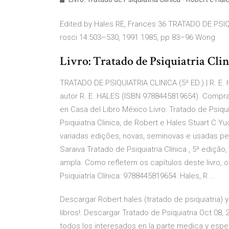
Edited by Hales RE, Frances 36 TRATADO DE PSIQ
rosci 14:503–530, 1991 1985, pp 83–96 Wong
Livro: Tratado de Psiquiatria Clini
TRATADO DE PSIQUIATRIA CLINICA (5ª ED.) | R. E.
autor R. E. HALES (ISBN 9788445819654). Compr
en Casa del Libro México Livro: Tratado de Psiqui
Psiquiatria Clinica, de Robert e Hales Stuart C Yu
variadas edições, novas, seminovas e usadas pelo 
Saraiva Tratado de Psiquiatria Clínica , 5ª edição
ampla. Como refletem os capítulos deste livro, os
Psiquiatría Clínica: 9788445819654: Hales, R ...
Descargar Robert hales (tratado de psiquiatria) 
libros!: Descargar Tratado de Psiquiatria Oct 08,
todos los interesados en la parte medica y espe