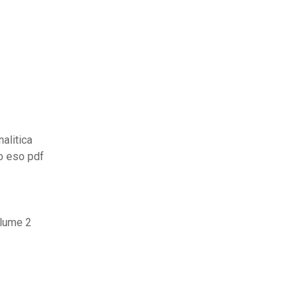
alitica
o eso pdf
olume 2