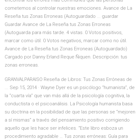
encontrar los errores mas communes que las personas
cometemos al controlar nuestras emociones. Avance de La
Reseña.tus Zonas Erroneas (Autoguardado ... guardar
Guardar Avance de La Reseña.tus Zonas Erroneas
(Autoguarda para más tarde. 4 vistas. 0 Votos positivos,
marcar como útil. 0 Votos negativos, marcar como no útil.
Avance de La Reseña.tus Zonas Erroneas (Autoguardado)
Cargado por Danny Erland Reque Ñiquen. Descripción: tus
zonas erroneas.
GRANVALPARAISO Reseña de Libros: Tus Zonas Erróneas de
... Sep 15, 2014 · Wayne Dyer es un psicólogo “humanista”, de
la “cuarta vía” que van más allá de la psicología cognitiva, la
conductista o el psicoanálisis. La Psicología humanista basa
su doctrina en la posibilidad de que las personas se “mejoren
a sí mismas” a través del pensamiento positivo corrigiendo
aquello que les hace ser infelices. “Este libro esboza un
procedimiento agradable … Tus zonas erróneas: Guía para