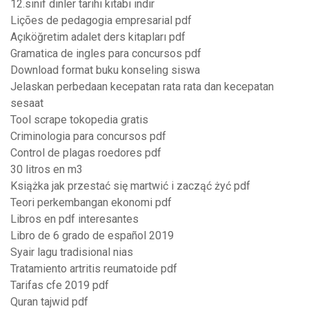
12.sınıf dinler tarihi kitabı indir
Lições de pedagogia empresarial pdf
Açıköğretim adalet ders kitapları pdf
Gramatica de ingles para concursos pdf
Download format buku konseling siswa
Jelaskan perbedaan kecepatan rata rata dan kecepatan
sesaat
Tool scrape tokopedia gratis
Criminologia para concursos pdf
Control de plagas roedores pdf
30 litros en m3
Książka jak przestać się martwić i zacząć żyć pdf
Teori perkembangan ekonomi pdf
Libros en pdf interesantes
Libro de 6 grado de español 2019
Syair lagu tradisional nias
Tratamiento artritis reumatoide pdf
Tarifas cfe 2019 pdf
Quran tajwid pdf