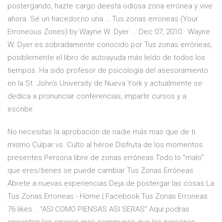
postergando, hazte cargo deesta odiosa zona errónea y vive
ahora. Sé un hacedor,no una … Tus zonas erroneas (Your
Erroneous Zones) by Wayne W. Dyer ... Dec 07, 2010 · Wayne
W. Dyer es sobradamente conocido por Tus zonas erróneas,
posiblemente el libro de autoayuda más leído de todos los
tiempos. Ha sido profesor de psicología del asesoramiento
en la St. John’s University de Nueva York y actualmente se
dedica a pronunciar conferencias, impartir cursos y a
escribir.
No necesitas la aprobación de nadie más mas que de ti
mismo Culpar vs. Culto al héroe Disfruta de los momentos
presentes Persona libre de zonas erróneas Todo lo "malo"
que eres/tienes se puede cambiar Tus Zonas Erróneas
Ábrete a nuevas experiencias Deja de postergar las cosas La
Tus Zonas Erroneas - Home | Facebook Tus Zonas Erroneas.
76 likes. . "ASI COMO PIENSAS ASI SERAS" Aqui podras