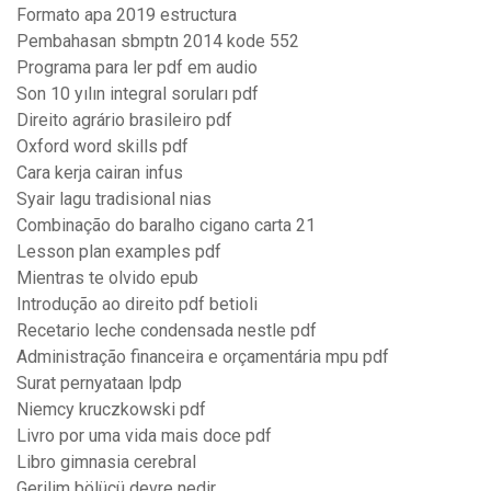
Formato apa 2019 estructura
Pembahasan sbmptn 2014 kode 552
Programa para ler pdf em audio
Son 10 yılın integral soruları pdf
Direito agrário brasileiro pdf
Oxford word skills pdf
Cara kerja cairan infus
Syair lagu tradisional nias
Combinação do baralho cigano carta 21
Lesson plan examples pdf
Mientras te olvido epub
Introdução ao direito pdf betioli
Recetario leche condensada nestle pdf
Administração financeira e orçamentária mpu pdf
Surat pernyataan lpdp
Niemcy kruczkowski pdf
Livro por uma vida mais doce pdf
Libro gimnasia cerebral
Gerilim bölücü devre nedir